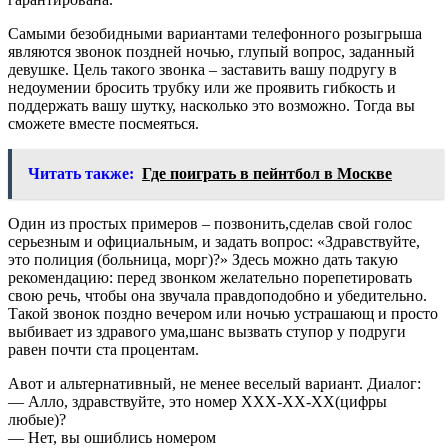
Самыми безобидными вариантами телефонного розыгрыша
являются звонок поздней ночью, глупый вопрос, заданный
девушке. Цель такого звонка – заставить вашу подругу в
недоумении бросить трубку или же проявить гибкость и
поддержать вашу шутку, насколько это возможно. Тогда вы
сможете вместе посмеяться.
Читать также:
Где поиграть в пейнтбол в Москве
Один из простых примеров – позвонить,сделав свой голос
серьезным и официальным, и задать вопрос: «Здравствуйте,
это полиция (больница, морг)?» Здесь можно дать такую
рекомендацию: перед звонком желательно порепетировать
свою речь, чтобы она звучала правдоподобно и убедительно.
Такой звонок поздно вечером или ночью устрашающ и просто
выбивает из здравого ума,шанс вызвать ступор у подруги
равен почти ста процентам.
Авот и альтернативный, не менее веселый вариант. Диалог:
— Алло, здравствуйте, это номер XXX-XX-XX(цифры
любые)?
— Нет, вы ошиблись номером