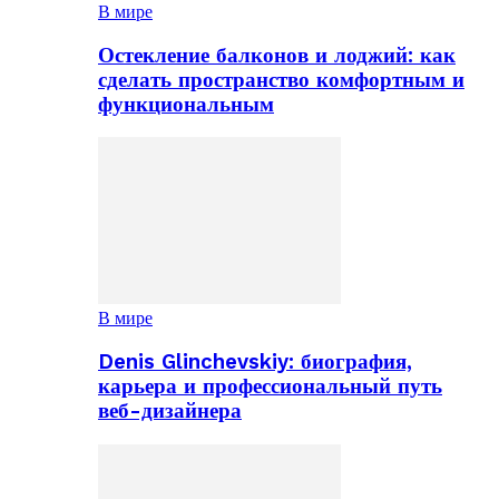
В мире
Остекление балконов и лоджий: как
сделать пространство комфортным и
функциональным
В мире
Denis Glinchevskiy: биография,
карьера и профессиональный путь
веб-дизайнера