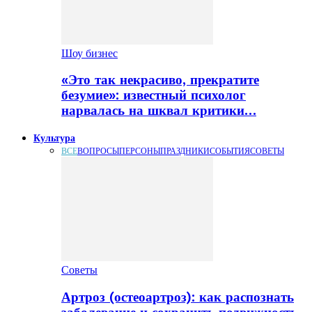
Шоу бизнес
«Это так некрасиво, прекратите
безумие»: известный психолог
нарвалась на шквал критики…
Культура
ВСЕ
ВОПРОСЫ
ПЕРСОНЫ
ПРАЗДНИКИ
СОБЫТИЯ
СОВЕТЫ
Советы
Артроз (остеоартроз): как распознать