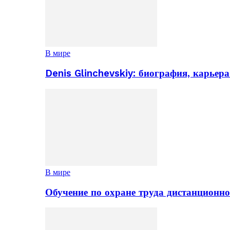
В мире
Denis Glinchevskiy: биография, карьер
В мире
Обучение по охране труда дистанционно