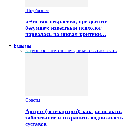
Шоу бизнес
«Это так некрасиво, прекратите
безумие»: известный психолог
нарвалась на шквал критики…
Культура
ВСЕ
ВОПРОСЫ
ПЕРСОНЫ
ПРАЗДНИКИ
СОБЫТИЯ
СОВЕТЫ
Советы
Артроз (остеоартроз): как распознать
заболевание и сохранить подвижность
суставов