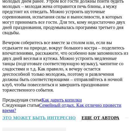
молодых днем ранее. Утром все гости должны пойти будить
молодых – молодая жена отправится печь блины, а мужу
предстоит их отведать. Можно устроить шуточные
соревнования, испытания силы и выносливости, в которых
могут принимать все гости. Для тех, кому недостаточно двух
дней празднования, продумывалась программа третьего дня
свадьбы.
Вечером соберитесь все вместе за столом или, если вы
отдыхаете на природе, вокруг большого костра – поделитесь
впечатлениями, расскажите, что особенно вам запомнилось из
двух дней веселья и кутежа. Можно устроить медленные
танцы (подготовьте соответствующую музыку), чаепитие со
сладостями и т.д. Как правило, к вечеру остается
дееспособной только молодежь, поэтому и развлечения
должны быть соответствующими – отправляйтесь в ночной
клуб, чтобы повеселиться и завершить празднование
торжественного события.
Предыдущая статья
Как дарить копилки
Следующая статья
Семейный отдых. Как отлично провести
время?
ЭТО МОЖЕТ БЫТЬ ИНТЕРЕСНО
ЕЩЕ ОТ АВТОРА