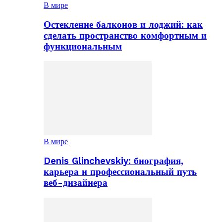
В мире
Остекление балконов и лоджий: как
сделать пространство комфортным и
функциональным
В мире
Denis Glinchevskiy: биография,
карьера и профессиональный путь
веб-дизайнера