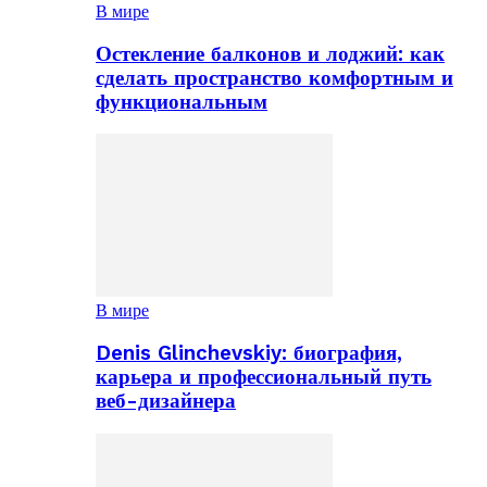
В мире
Остекление балконов и лоджий: как
сделать пространство комфортным и
функциональным
В мире
Denis Glinchevskiy: биография,
карьера и профессиональный путь
веб-дизайнера