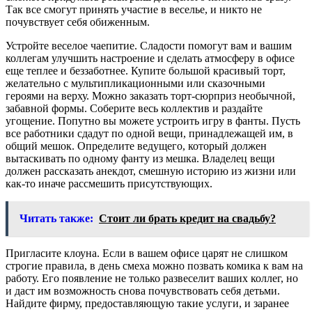
Так все смогут принять участие в веселье, и никто не
почувствует себя обиженным.
Устройте веселое чаепитие. Сладости помогут вам и вашим
коллегам улучшить настроение и сделать атмосферу в офисе
еще теплее и беззаботнее. Купите большой красивый торт,
желательно с мультипликационными или сказочными
героями на верху. Можно заказать торт-сюрприз необычной,
забавной формы. Соберите весь коллектив и раздайте
угощение. Попутно вы можете устроить игру в фанты. Пусть
все работники сдадут по одной вещи, принадлежащей им, в
общий мешок. Определите ведущего, который должен
вытаскивать по одному фанту из мешка. Владелец вещи
должен рассказать анекдот, смешную историю из жизни или
как-то иначе рассмешить присутствующих.
Читать также:
Стоит ли брать кредит на свадьбу?
Пригласите клоуна. Если в вашем офисе царят не слишком
строгие правила, в день смеха можно позвать комика к вам на
работу. Его появление не только развеселит ваших коллег, но
и даст им возможность снова почувствовать себя детьми.
Найдите фирму, предоставляющую такие услуги, и заранее