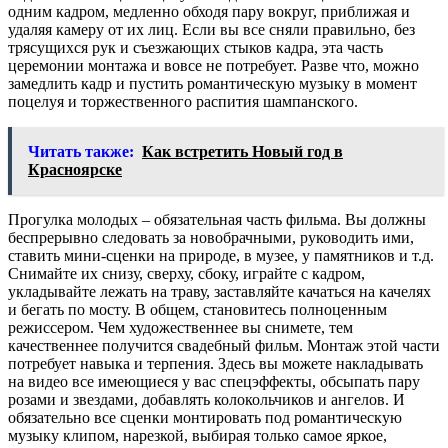
одним кадром, медленно обходя пару вокруг, приближая и
удаляя камеру от их лиц. Если вы все сняли правильно, без
трясущихся рук и съезжающих стыков кадра, эта часть
церемонии монтажа и вовсе не потребует. Разве что, можно
замедлить кадр и пустить романтическую музыку в момент
поцелуя и торжественного распития шампанского.
Читать также:
Как встретить Новый год в
Красноярске
Прогулка молодых – обязательная часть фильма. Вы должны
беспрерывно следовать за новобрачными, руководить ими,
ставить мини-сценки на природе, в музее, у памятников и т.д.
Снимайте их снизу, сверху, сбоку, играйте с кадром,
укладывайте лежать на траву, заставляйте качаться на качелях
и бегать по мосту. В общем, становитесь полноценным
режиссером. Чем художественнее вы снимете, тем
качественнее получится свадебный фильм. Монтаж этой части
потребует навыка и терпения. Здесь вы можете накладывать
на видео все имеющиеся у вас спецэффекты, обсыпать пару
розами и звездами, добавлять колокольчиков и ангелов. И
обязательно все сценки монтировать под романтическую
музыку клипом, нарезкой, выбирая только самое яркое,