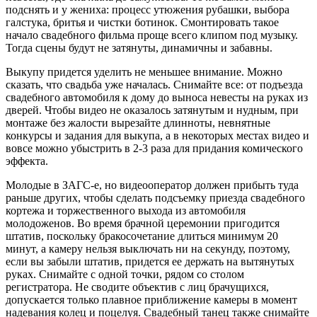
подснять и у жениха: процесс утюжения рубашки, выбора
галстука, бритья и чистки ботинок. Смонтировать такое
начало свадебного фильма проще всего клипом под музыку.
Тогда сцены будут не затянуты, динамичны и забавны.
Выкупу придется уделить не меньшее внимание. Можно
сказать, что свадьба уже началась. Снимайте все: от подъезда
свадебного автомобиля к дому до выноса невесты на руках из
дверей. Чтобы видео не оказалось затянутым и нудным, при
монтаже без жалости вырезайте длинноты, невнятные
конкурсы и задания для выкупа, а в некоторых местах видео и
вовсе можно убыстрить в 2-3 раза для придания комического
эффекта.
Молодые в ЗАГС-е, но видеооператор должен прибыть туда
раньше других, чтобы сделать подсъемку приезда свадебного
кортежа и торжественного выхода из автомобиля
молодоженов. Во время брачной церемонии пригодится
штатив, поскольку бракосочетание длиться минимум 20
минут, а камеру нельзя выключать ни на секунду, поэтому,
если вы забыли штатив, придется ее держать на вытянутых
руках. Снимайте с одной точки, рядом со столом
регистратора. Не сводите объектив с лиц брачущихся,
допускается только плавное приближение камеры в момент
надевания колец и поцелуя. Свадебный танец также снимайте