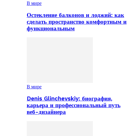
В мире
Остекление балконов и лоджий: как
сделать пространство комфортным и
функциональным
В мире
Denis Glinchevskiy: биография,
карьера и профессиональный путь
веб-дизайнера