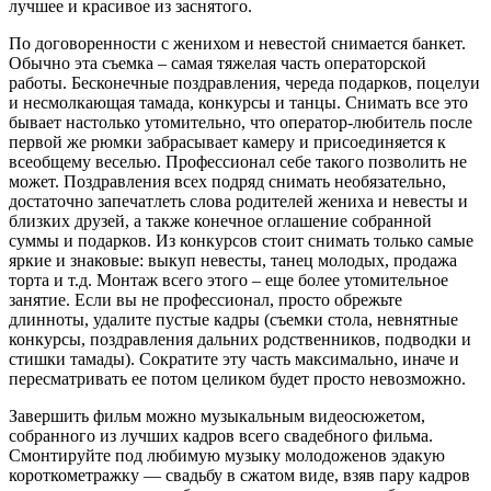
лучшее и красивое из заснятого.
По договоренности с женихом и невестой снимается банкет.
Обычно эта съемка – самая тяжелая часть операторской
работы. Бесконечные поздравления, череда подарков, поцелуи
и несмолкающая тамада, конкурсы и танцы. Снимать все это
бывает настолько утомительно, что оператор-любитель после
первой же рюмки забрасывает камеру и присоединяется к
всеобщему веселью. Профессионал себе такого позволить не
может. Поздравления всех подряд снимать необязательно,
достаточно запечатлеть слова родителей жениха и невесты и
близких друзей, а также конечное оглашение собранной
суммы и подарков. Из конкурсов стоит снимать только самые
яркие и знаковые: выкуп невесты, танец молодых, продажа
торта и т.д. Монтаж всего этого – еще более утомительное
занятие. Если вы не профессионал, просто обрежьте
длинноты, удалите пустые кадры (съемки стола, невнятные
конкурсы, поздравления дальних родственников, подводки и
стишки тамады). Сократите эту часть максимально, иначе и
пересматривать ее потом целиком будет просто невозможно.
Завершить фильм можно музыкальным видеосюжетом,
собранного из лучших кадров всего свадебного фильма.
Смонтируйте под любимую музыку молодоженов эдакую
короткометражку — свадьбу в сжатом виде, взяв пару кадров