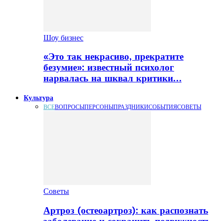
Шоу бизнес
«Это так некрасиво, прекратите
безумие»: известный психолог
нарвалась на шквал критики…
Культура
ВСЕ
ВОПРОСЫ
ПЕРСОНЫ
ПРАЗДНИКИ
СОБЫТИЯ
СОВЕТЫ
Советы
Артроз (остеоартроз): как распознать