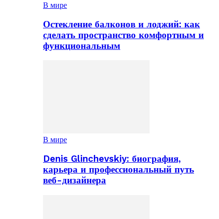
В мире
Остекление балконов и лоджий: как
сделать пространство комфортным и
функциональным
В мире
Denis Glinchevskiy: биография,
карьера и профессиональный путь
веб-дизайнера