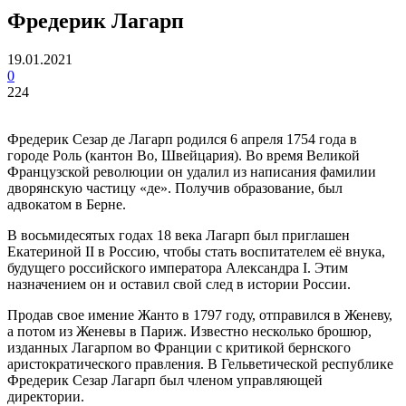
Фредерик Лагарп
19.01.2021
0
224
Фредерик Сезар де Лагарп родился 6 апреля 1754 года в
городе Роль (кантон Во, Швейцария). Во время Великой
Французской революции он удалил из написания фамилии
дворянскую частицу «де». Получив образование, был
адвокатом в Берне.
В восьмидесятых годах 18 века Лагарп был приглашен
Екатериной II в Россию, чтобы стать воспитателем её внука,
будущего российского императора Александра I. Этим
назначением он и оставил свой след в истории России.
Продав свое имение Жанто в 1797 году, отправился в Женеву,
а потом из Женевы в Париж. Известно несколько брошюр,
изданных Лагарпом во Франции с критикой бернского
аристократического правления. В Гельветической республике
Фредерик Сезар Лагарп был членом управляющей
директории.