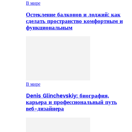
В мире
Остекление балконов и лоджий: как
сделать пространство комфортным и
функциональным
В мире
Denis Glinchevskiy: биография,
карьера и профессиональный путь
веб-дизайнера