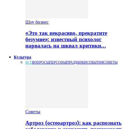
Шоу бизнес
«Это так некрасиво, прекратите
безумие»: известный психолог
нарвалась на шквал критики…
Культура
ВСЕ
ВОПРОСЫ
ПЕРСОНЫ
ПРАЗДНИКИ
СОБЫТИЯ
СОВЕТЫ
Советы
Артроз (остеоартроз): как распознать