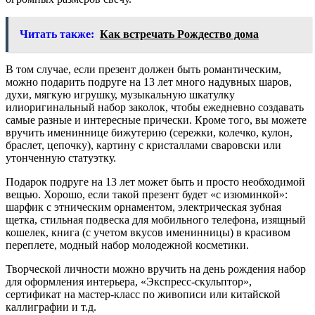
Читать также:
Как встречать Рождество дома
В том случае, если презент должен быть романтическим,
можно подарить подруге на 13 лет много надувных шаров,
духи, мягкую игрушку, музыкальную шкатулку
илиоригинальный набор заколок, чтобы ежедневно создавать
самые разные и интересные прически. Кроме того, вы можете
вручить имениннице бижутерию (сережки, колечко, кулон,
браслет, цепочку), картину с кристаллами сваровски или
утонченную статуэтку.
Подарок подруге на 13 лет может быть и просто необходимой
вещью. Хорошо, если такой презент будет «с изюминкой»:
шарфик с этническим орнаментом, электрическая зубная
щетка, стильная подвеска для мобильного телефона, изящный
кошелек, книга (с учетом вкусов именинницы) в красивом
переплете, модный набор молодежной косметики.
Творческой личности можно вручить на день рождения набор
для оформления интерьера, «Экспресс-скульптор»,
сертификат на мастер-класс по живописи или китайской
каллиграфии и т.д.