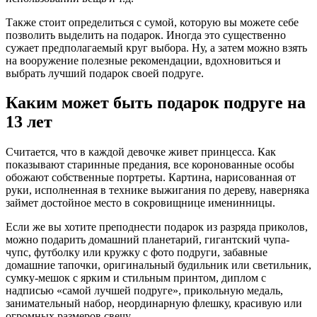
Также стоит определиться с сумой, которую вы можете себе
позволить выделить на подарок. Иногда это существенно
сужает предполагаемый круг выбора. Ну, а затем можно взять
на вооружение полезные рекомендации, вдохновиться и
выбрать лучший подарок своей подруге.
Каким может быть подарок подруге на
13 лет
Считается, что в каждой девочке живет принцесса. Как
показывают старинные предания, все коронованные особы
обожают собственные портреты. Картина, нарисованная от
руки, исполненная в технике выжигания по дереву, наверняка
займет достойное место в сокровищнице именинницы.
Если же вы хотите преподнести подарок из разряда приколов,
можно подарить домашний планетарий, гигантский чупа-
чупс, футболку или кружку с фото подруги, забавные
домашние тапочки, оригинальный будильник или светильник,
сумку-мешок с ярким и стильным принтом, диплом с
надписью «самой лучшей подруге», прикольную медаль,
занимательный набор, неординарную флешку, красивую или
огромных размеров свечу.