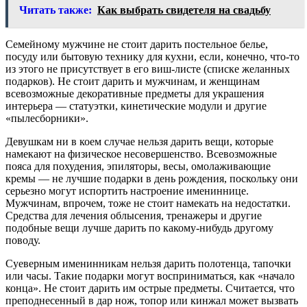
Читать также:
Как выбрать свидетеля на свадьбу
Семейному мужчине не стоит дарить постельное белье,
посуду или бытовую технику для кухни, если, конечно, что-то
из этого не присутствует в его виш-листе (списке желанных
подарков). Не стоит дарить и мужчинам, и женщинам
всевозможные декоративные предметы для украшения
интерьера — статуэтки, кинетические модули и другие
«пылесборники».
Девушкам ни в коем случае нельзя дарить вещи, которые
намекают на физическое несовершенство. Всевозможные
пояса для похудения, эпиляторы, весы, омолаживающие
кремы — не лучшие подарки в день рождения, поскольку они
серьезно могут испортить настроение имениннице.
Мужчинам, впрочем, тоже не стоит намекать на недостатки.
Средства для лечения облысения, тренажеры и другие
подобные вещи лучше дарить по какому-нибудь другому
поводу.
Суеверным именинникам нельзя дарить полотенца, тапочки
или часы. Такие подарки могут восприниматься, как «начало
конца». Не стоит дарить им острые предметы. Считается, что
преподнесенный в дар нож, топор или кинжал может вызвать