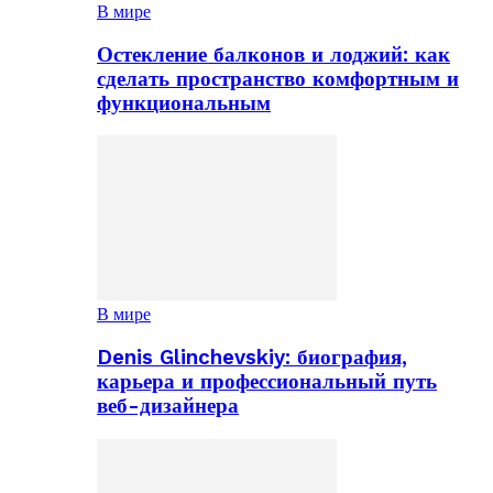
В мире
Остекление балконов и лоджий: как
сделать пространство комфортным и
функциональным
В мире
Denis Glinchevskiy: биография,
карьера и профессиональный путь
веб-дизайнера