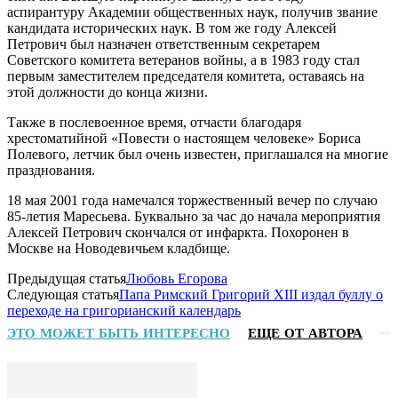
аспирантуру Академии общественных наук, получив звание
кандидата исторических наук. В том же году Алексей
Петрович был назначен ответственным секретарем
Советского комитета ветеранов войны, а в 1983 году стал
первым заместителем председателя комитета, оставаясь на
этой должности до конца жизни.
Также в послевоенное время, отчасти благодаря
хрестоматийной «Повести о настоящем человеке» Бориса
Полевого, летчик был очень известен, приглашался на многие
празднования.
18 мая 2001 года намечался торжественный вечер по случаю
85-летия Маресьева. Буквально за час до начала мероприятия
Алексей Петрович скончался от инфаркта. Похоронен в
Москве на Новодевичьем кладбище.
Предыдущая статья
Любовь Егорова
Следующая статья
Папа Римский Григорий XIII издал буллу о
переходе на григорианский календарь
ЭТО МОЖЕТ БЫТЬ ИНТЕРЕСНО
ЕЩЕ ОТ АВТОРА