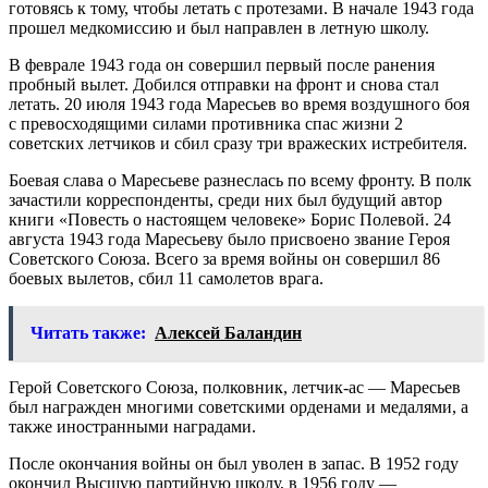
готовясь к тому, чтобы летать с протезами. В начале 1943 года
прошел медкомиссию и был направлен в летную школу.
В феврале 1943 года он совершил первый после ранения
пробный вылет. Добился отправки на фронт и снова стал
летать. 20 июля 1943 года Маресьев во время воздушного боя
с превосходящими силами противника спас жизни 2
советских летчиков и сбил сразу три вражеских истребителя.
Боевая слава о Маресьеве разнеслась по всему фронту. В полк
зачастили корреспонденты, среди них был будущий автор
книги «Повесть о настоящем человеке» Борис Полевой. 24
августа 1943 года Маресьеву было присвоено звание Героя
Советского Союза. Всего за время войны он совершил 86
боевых вылетов, сбил 11 самолетов врага.
Читать также:
Алексей Баландин
Герой Советского Союза, полковник, летчик-ас — Маресьев
был награжден многими советскими орденами и медалями, а
также иностранными наградами.
После окончания войны он был уволен в запас. В 1952 году
окончил Высшую партийную школу, в 1956 году —