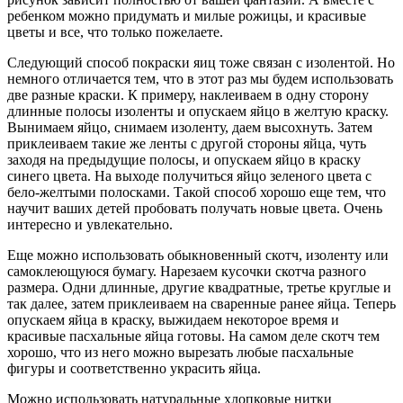
ребенком можно придумать и милые рожицы, и красивые
цветы и все, что только пожелаете.
Следующий способ покраски яиц тоже связан с изолентой. Но
немного отличается тем, что в этот раз мы будем использовать
две разные краски. К примеру, наклеиваем в одну сторону
длинные полосы изоленты и опускаем яйцо в желтую краску.
Вынимаем яйцо, снимаем изоленту, даем высохнуть. Затем
приклеиваем такие же ленты с другой стороны яйца, чуть
заходя на предыдущие полосы, и опускаем яйцо в краску
синего цвета. На выходе получиться яйцо зеленого цвета с
бело-желтыми полосками. Такой способ хорошо еще тем, что
научит ваших детей пробовать получать новые цвета. Очень
интересно и увлекательно.
Еще можно использовать обыкновенный скотч, изоленту или
самоклеющуюся бумагу. Нарезаем кусочки скотча разного
размера. Одни длинные, другие квадратные, третье круглые и
так далее, затем приклеиваем на сваренные ранее яйца. Теперь
опускаем яйца в краску, выжидаем некоторое время и
красивые пасхальные яйца готовы. На самом деле скотч тем
хорошо, что из него можно вырезать любые пасхальные
фигуры и соответственно украсить яйца.
Можно использовать натуральные хлопковые нитки