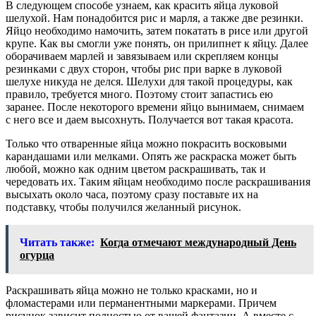
В следующем способе узнаем, как красить яйца луковой
шелухой. Нам понадобится рис и марля, а также две резинки.
Яйцо необходимо намочить, затем покатать в рисе или другой
крупе. Как вы смогли уже понять, он прилипнет к яйцу. Далее
оборачиваем марлей и завязываем или скрепляем концы
резинками с двух сторон, чтобы рис при варке в луковой
шелухе никуда не делся. Шелухи для такой процедуры, как
правило, требуется много. Поэтому стоит запастись ею
заранее. После некоторого времени яйцо вынимаем, снимаем
с него все и даем высохнуть. Получается вот такая красота.
Только что отваренные яйца можно покрасить восковыми
карандашами или мелками. Опять же раскраска может быть
любой, можно как одним цветом раскрашивать, так и
чередовать их. Таким яйцам необходимо после раскрашивания
высыхать около часа, поэтому сразу поставьте их на
подставку, чтобы получился желанный рисунок.
Читать также:
Когда отмечают международный День
огурца
Раскрашивать яйца можно не только красками, но и
фломастерами или перманентными маркерами. Причем
рисунок зависит полностью от вашей фантазии. А вместе с