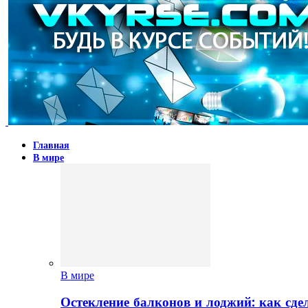
Главная
В мире
В мире
Остекление балконов и лоджий: как сд