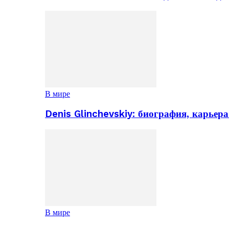
В мире
Denis Glinchevskiy: биография, карьер
В мире