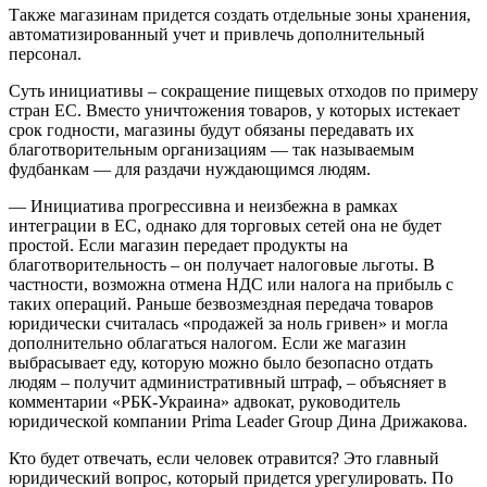
Также магазинам придется создать отдельные зоны хранения,
автоматизированный учет и привлечь дополнительный
персонал.
Суть инициативы – сокращение пищевых отходов по примеру
стран ЕС. Вместо уничтожения товаров, у которых истекает
срок годности, магазины будут обязаны передавать их
благотворительным организациям — так называемым
фудбанкам — для раздачи нуждающимся людям.
— Инициатива прогрессивна и неизбежна в рамках
интеграции в ЕС, однако для торговых сетей она не будет
простой. Если магазин передает продукты на
благотворительность – он получает налоговые льготы. В
частности, возможна отмена НДС или налога на прибыль с
таких операций. Раньше безвозмездная передача товаров
юридически считалась «продажей за ноль гривен» и могла
дополнительно облагаться налогом. Если же магазин
выбрасывает еду, которую можно было безопасно отдать
людям – получит административный штраф, – объясняет в
комментарии «РБК-Украина» адвокат, руководитель
юридической компании Prima Leader Group Дина Дрижакова.
Кто будет отвечать, если человек отравится? Это главный
юридический вопрос, который придется урегулировать. По