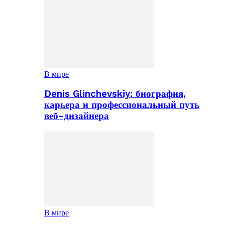
В мире
Denis Glinchevskiy: биография,
карьера и профессиональный путь
веб-дизайнера
В мире