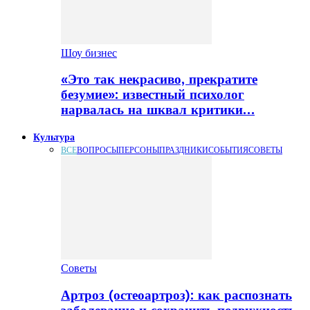
Шоу бизнес
«Это так некрасиво, прекратите
безумие»: известный психолог
нарвалась на шквал критики…
Культура
ВСЕ
ВОПРОСЫ
ПЕРСОНЫ
ПРАЗДНИКИ
СОБЫТИЯ
СОВЕТЫ
Советы
Артроз (остеоартроз): как распознать