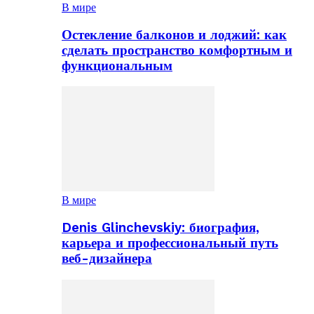
В мире
Остекление балконов и лоджий: как
сделать пространство комфортным и
функциональным
В мире
Denis Glinchevskiy: биография,
карьера и профессиональный путь
веб-дизайнера