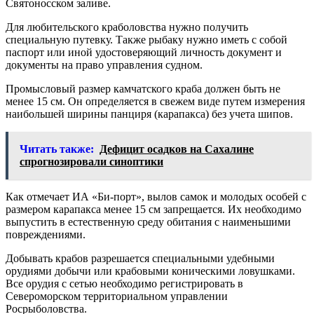
Святоносском заливе.
Для любительского краболовства нужно получить
специальную путевку. Также рыбаку нужно иметь с собой
паспорт или иной удостоверяющий личность документ и
документы на право управления судном.
Промысловый размер камчатского краба должен быть не
менее 15 см. Он определяется в свежем виде путем измерения
наибольшей ширины панциря (карапакса) без учета шипов.
Читать также:
Дефицит осадков на Сахалине
спрогнозировали синоптики
Как отмечает ИА «Би-порт», вылов самок и молодых особей с
размером карапакса менее 15 см запрещается. Их необходимо
выпустить в естественную среду обитания с наименьшими
повреждениями.
Добывать крабов разрешается специальными удебными
орудиями добычи или крабовыми коническими ловушками.
Все орудия с сетью необходимо регистрировать в
Североморском территориальном управлении
Росрыболовства.