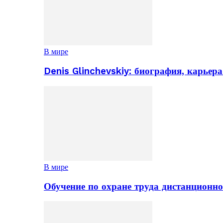
В мире
Denis Glinchevskiy: биография, карьер
В мире
Обучение по охране труда дистанционно