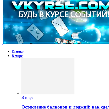
Главная
В мире
В мире
Остекление балконов и лоджий: как сд