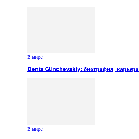
В мире
Denis Glinchevskiy: биография, карьер
В мире