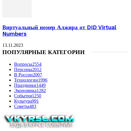
Виртуальный номер Алжира от DID Virtual
Numbers
13.11.2023
ПОПУЛЯРНЫЕ КАТЕГОРИИ
Вопросы
2554
Персоны
2012
В России
2007
Технологии
1996
Праздники
1449
Экономика
1282
События
1250
Культура
991
Советы
483