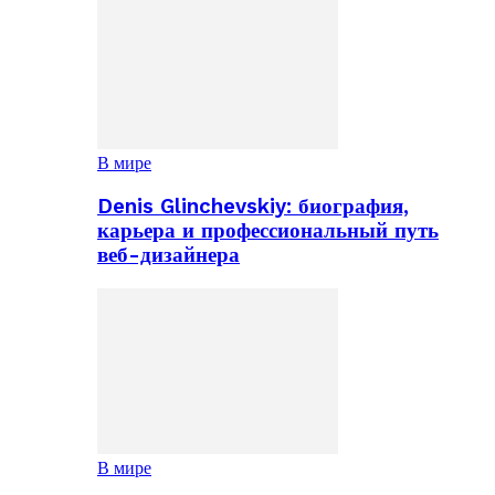
В мире
Denis Glinchevskiy: биография,
карьера и профессиональный путь
веб-дизайнера
В мире