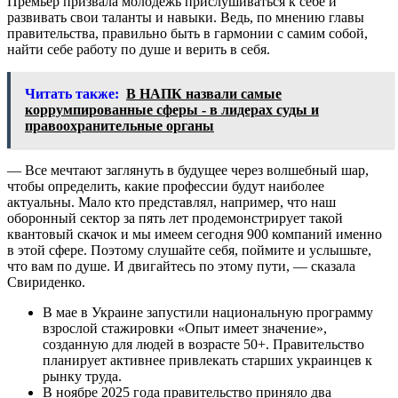
Премьер призвала молодежь прислушиваться к себе и
развивать свои таланты и навыки. Ведь, по мнению главы
правительства, правильно быть в гармонии с самим собой,
найти себе работу по душе и верить в себя.
Читать также:
В НАПК назвали самые
коррумпированные сферы - в лидерах суды и
правоохранительные органы
— Все мечтают заглянуть в будущее через волшебный шар,
чтобы определить, какие профессии будут наиболее
актуальны. Мало кто представлял, например, что наш
оборонный сектор за пять лет продемонстрирует такой
квантовый скачок и мы имеем сегодня 900 компаний именно
в этой сфере. Поэтому слушайте себя, поймите и услышьте,
что вам по душе. И двигайтесь по этому пути, — сказала
Свириденко.
В мае в Украине запустили национальную программу
взрослой стажировки «Опыт имеет значение»,
созданную для людей в возрасте 50+. Правительство
планирует активнее привлекать старших украинцев к
рынку труда.
В ноябре 2025 года правительство приняло два