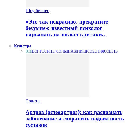
Шоу бизнес
«Это так некрасиво, прекратите
безумие»: известный психолог
нарвалась на шквал критики…
Культура
ВСЕ
ВОПРОСЫ
ПЕРСОНЫ
ПРАЗДНИКИ
СОБЫТИЯ
СОВЕТЫ
Советы
Артроз (остеоартроз): как распознать
заболевание и сохранить подвижность
суставов