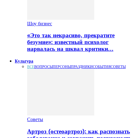
Шоу бизнес
«Это так некрасиво, прекратите
безумие»: известный психолог
нарвалась на шквал критики…
Культура
ВСЕ
ВОПРОСЫ
ПЕРСОНЫ
ПРАЗДНИКИ
СОБЫТИЯ
СОВЕТЫ
Советы
Артроз (остеоартроз): как распознать