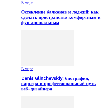
В мире
Остекление балконов и лоджий: как
сделать пространство комфортным и
функциональным
В мире
Denis Glinchevskiy: биография,
карьера и профессиональный путь
веб-дизайнера