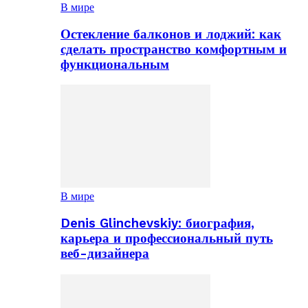
В мире
Остекление балконов и лоджий: как
сделать пространство комфортным и
функциональным
В мире
Denis Glinchevskiy: биография,
карьера и профессиональный путь
веб-дизайнера