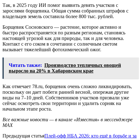
Так, в 2025 году ИИ помог выявить девять участков с
зарослями борщевика. Общая сумма собранных штрафов с
владельцев земель составила более 800 тыс. рублей.
Борщевик Сосновского — растение, которое активно и
быстро распространяется по разным регионам, становясь
настоящей угрозой как для природы, так и для человека.
Контакт с его соком в сочетании с солнечным светом
вызывает тяжелейший фотохимический ожог.
Читать также:
Производство тепличных овощей
выросло на 20% в Хабаровском крае
Как отмечает 78.ru, борщевик очень сложно ликвидировать,
поскольку он дает побеги ранней весной, опережая другие
виды на 7–10 дней. Собственников участков призвали уже
сейчас осмотреть свои территории и удалить сорняк на
начальном этапе роста.
Все важные новости — в канале «Известия» в мессенджере
МАХ
Предыдущая статья
Плей-офф НБА 2026: кто ещё в борьбе и за