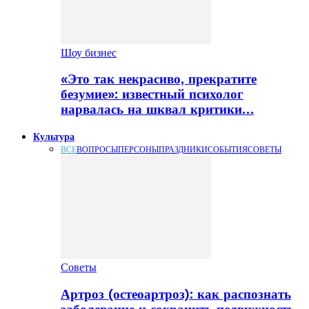
Шоу бизнес
«Это так некрасиво, прекратите
безумие»: известный психолог
нарвалась на шквал критики…
Культура
ВСЕ
ВОПРОСЫ
ПЕРСОНЫ
ПРАЗДНИКИ
СОБЫТИЯ
СОВЕТЫ
Советы
Артроз (остеоартроз): как распознать