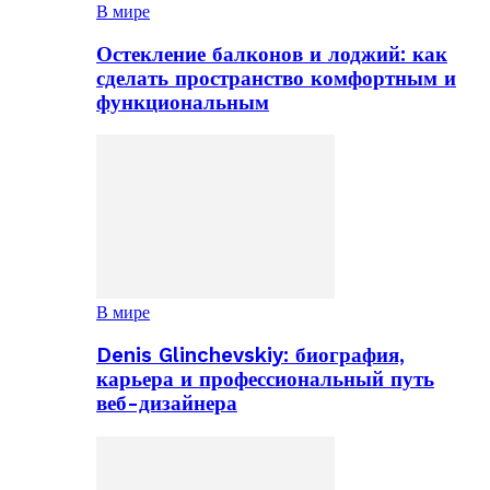
В мире
Остекление балконов и лоджий: как
сделать пространство комфортным и
функциональным
В мире
Denis Glinchevskiy: биография,
карьера и профессиональный путь
веб-дизайнера