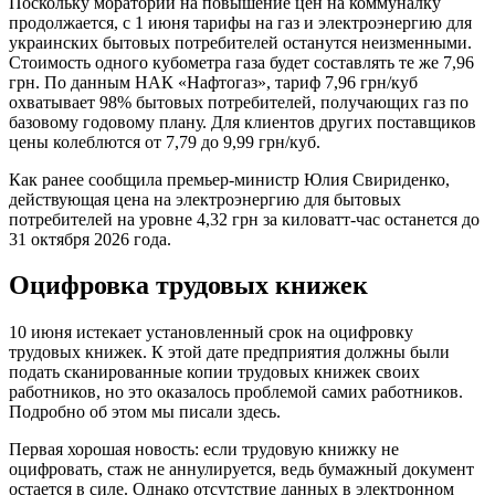
Поскольку мораторий на повышение цен на коммуналку
продолжается, с 1 июня тарифы на газ и электроэнергию для
украинских бытовых потребителей останутся неизменными.
Стоимость одного кубометра газа будет составлять те же 7,96
грн. По данным НАК «Нафтогаз», тариф 7,96 грн/куб
охватывает 98% бытовых потребителей, получающих газ по
базовому годовому плану. Для клиентов других поставщиков
цены колеблются от 7,79 до 9,99 грн/куб.
Как ранее сообщила премьер-министр Юлия Свириденко,
действующая цена на электроэнергию для бытовых
потребителей на уровне 4,32 грн за киловатт-час останется до
31 октября 2026 года.
Оцифровка трудовых книжек
10 июня истекает установленный срок на оцифровку
трудовых книжек. К этой дате предприятия должны были
подать сканированные копии трудовых книжек своих
работников, но это оказалось проблемой самих работников.
Подробно об этом мы писали здесь.
Первая хорошая новость: если трудовую книжку не
оцифровать, стаж не аннулируется, ведь бумажный документ
остается в силе. Однако отсутствие данных в электронном