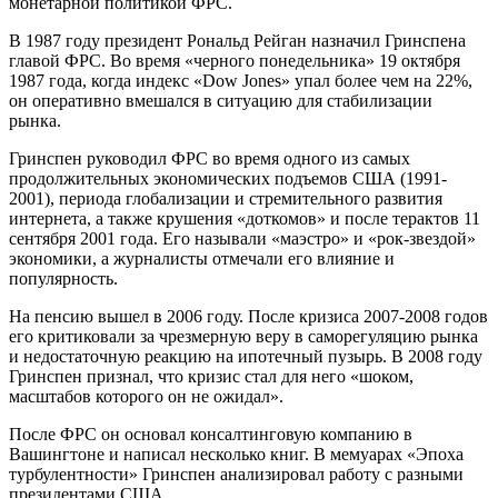
монетарной политикой ФРС.
В 1987 году президент Рональд Рейган назначил Гринспена
главой ФРС. Во время «черного понедельника» 19 октября
1987 года, когда индекс «Dow Jones» упал более чем на 22%,
он оперативно вмешался в ситуацию для стабилизации
рынка.
Гринспен руководил ФРС во время одного из самых
продолжительных экономических подъемов США (1991-
2001), периода глобализации и стремительного развития
интернета, а также крушения «доткомов» и после терактов 11
сентября 2001 года. Его называли «маэстро» и «рок-звездой»
экономики, а журналисты отмечали его влияние и
популярность.
На пенсию вышел в 2006 году. После кризиса 2007-2008 годов
его критиковали за чрезмерную веру в саморегуляцию рынка
и недостаточную реакцию на ипотечный пузырь. В 2008 году
Гринспен признал, что кризис стал для него «шоком,
масштабов которого он не ожидал».
После ФРС он основал консалтинговую компанию в
Вашингтоне и написал несколько книг. В мемуарах «Эпоха
турбулентности» Гринспен анализировал работу с разными
президентами США.