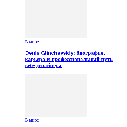
В мире
Denis Glinchevskiy: биография,
карьера и профессиональный путь
веб-дизайнера
В мире