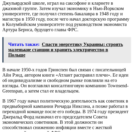
Джульярдской школе, играл на саксофоне и кларнете в
джазовой группе. Затем изучал экономику в Нью-Йоркском
университете, где получил степень бакалавра в 1948 году и
магистра в 1950 году, после чего начал докторскую программу
в Колумбийском университете под руководством экономиста
Артура Бернса, будущего главы ФРС.
Читать также:
Спасти энергетику Украины: строить
маленькие станции и хранить электричество в
Польше
В начале 1950-х годов Гринспен был связан с писательницей
Айн Рэнд, автором книги «Атлант расправил плечи». Ее идеи
об индивидуализме и свободном рынке повлияли на его
взгляды. Он возглавлял консалтинговую компанию Townsend-
Greenspan, а затем стал ее владельцем.
В 1967 году начал политическую деятельность как советник в
предвыборной кампании Ричарда Никсона, а позже работал в
переходной команде после его победы. В 1974 году президент
Джеральд Форд назначил его председателем Совета
экономических советников. В этой должности он
способствовал снижению инфляции вместе с жесткой