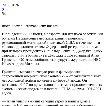
29.06.2026
0
54
Фото: Steven Ferdman/Getty Images
В понедельник, 22 июня, в возрасте 100 лет из-за осложнений
болезни Паркинсона умер влиятельный экономист,
руководивший монетарной политикой США в течение пяти
сроков в должности главы Федеральной резервной системы
при четырех президентах (Рональде Рейгане, Джордже Буше-
старшем, Билле Клинтоне и Джордже Буше-младшем) Алан
Гринспен. Об этом сообщила его супруга, журналистка NBC
News Андреа Митчелл.
Гринспен сыграл ключевую роль в формировании
современной американской экономики – от заключительных
лет Холодной войны до начала цифровой эпохи. Он
возглавлял ФРС во время одного из самых продолжительных
экономических подъемов в истории США — бума 1991-2001
годов.
— Алан ушел из жизни сегодня утром в нашем доме в
возрасте 100 лет из-за осложнений, вызванных болезнью