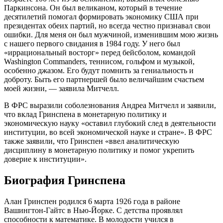
Паркинсона. Он был великаном, который в течение
десятилетий помогал формировать экономику США при
президентах обеих партий, но всегда честно признавал свои
ошибки. Для меня он был мужчиной, изменившим мою жизнь
с нашего первого свидания в 1984 году. У него был
«иррациональный восторг» перед бейсболом, командой
Washington Commanders, теннисом, гольфом и музыкой,
особенно джазом. Его будут помнить за гениальность и
доброту. Быть его партнершей было величайшим счастьем
моей жизни, — заявила Митчелл.
В ФРС выразили соболезнования Андреа Митчелл и заявили,
что вклад Гринспена в монетарную политику и
экономическую науку «оставил глубокий след в деятельности
институции, во всей экономической науке и стране». В ФРС
также заявили, что Гринспен «ввел аналитическую
дисциплину в монетарную политику и помог укрепить
доверие к институции».
Биография Гринспена
Алан Гринспен родился 6 марта 1926 года в районе
Вашингтон-Гайтс в Нью-Йорке. С детства проявлял
способности к математике. В молодости учился в