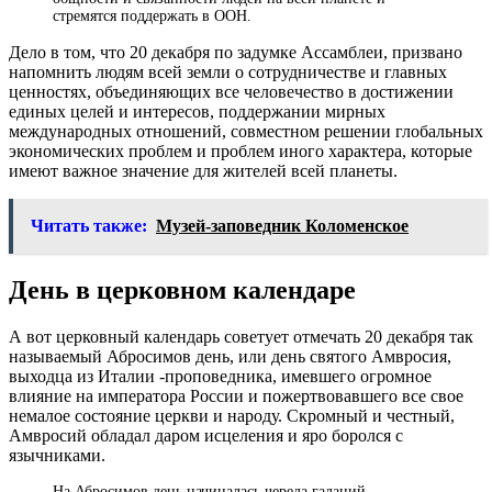
стремятся поддержать в ООН.
Дело в том, что 20 декабря по задумке Ассамблеи, призвано
напомнить людям всей земли о сотрудничестве и главных
ценностях, объединяющих все человечество в достижении
единых целей и интересов, поддержании мирных
международных отношений, совместном решении глобальных
экономических проблем и проблем иного характера, которые
имеют важное значение для жителей всей планеты.
Читать также:
Музей-заповедник Коломенское
День в церковном календаре
А вот церковный календарь советует отмечать 20 декабря так
называемый Абросимов день, или день святого Амвросия,
выходца из Италии -проповедника, имевшего огромное
влияние на императора России и пожертвовавшего все свое
немалое состояние церкви и народу. Скромный и честный,
Амвросий обладал даром исцеления и яро боролся с
язычниками.
На Абросимов день начиналась череда гаданий,