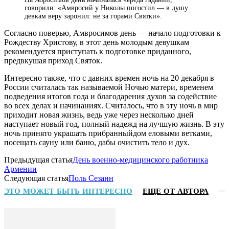
говорили: «Амвросий у Николы погостил — в душу
девкам веру заронил: не за горами Святки».
Согласно поверью, Амвросимов день — начало подготовки к
Рождеству Христову, в этот день молодым девушкам
рекомендуется приступать к подготовке приданного,
предвкушая приход Святок.
Интересно также, что с давних времен ночь на 20 декабря в
России считалась так называемой Ночью матери, временем
подведения итогов года и благодарения духов за содействие
во всех делах и начинаниях. Считалось, что в эту ночь в мир
приходит новая жизнь, ведь уже через несколько дней
наступает новый год, полный надежд на лучшую жизнь. В эту
ночь принято украшать прибранныйдом еловыми ветками,
посещать сауну или баню, дабы очистить тело и дух.
Предыдущая статья
День военно-медицинского работника
Армении
Следующая статья
Поль Сезанн
ЭТО МОЖЕТ БЫТЬ ИНТЕРЕСНО
ЕЩЕ ОТ АВТОРА