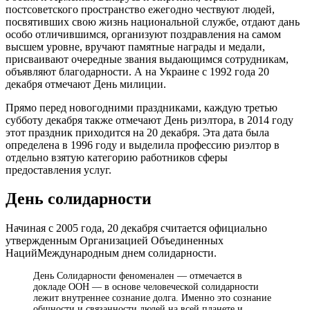
постсоветского пространство ежегодно чествуют людей,
посвятивших свою жизнь национальной службе, отдают дань
особо отличившимся, организуют поздравления на самом
высшем уровне, вручают памятные награды и медали,
присваивают очередные звания выдающимся сотрудникам,
объявляют благодарности. А на Украине с 1992 года 20
декабря отмечают День милиции.
Прямо перед новогодними праздниками, каждую третью
субботу декабря также отмечают День риэлтора, в 2014 году
этот праздник приходится на 20 декабря. Эта дата была
определена в 1996 году и выделила профессию риэлтор в
отдельно взятую категорию работников сферы
предоставления услуг.
День солидарности
Начиная с 2005 года, 20 декабря считается официально
утвержденным Организацией Объединенных
НацийМеждународным днем солидарности.
День Солидарности феноменален — отмечается в
докладе ООН — в основе человеческой солидарности
лежит внутреннее сознание долга. Именно это сознание
общности и связанности людей на всей планете и