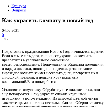
Культура
Вопросы
Как украсить комнату в новый год
04.02.2021
0
145
Подготовка к празднованию Нового Года начинается заранее.
Если в семье есть дети, то процесс украшения комнаты
превратится в увлекательное совместное
времяпрепровождение. Придумывание убранства помещения
и наряда для елки, новогодние поделки, развешивание
гирляндпо комнате займет несколько дней, превратив их в
сплошной праздник и подарив кучу приятных
воспоминаний.Вам понадобится
Установите живую елку. Обрубите у нее нижние ветки, они
еще понадобятся. Елку украсьте сначала крупными
игрушками, а потом мелкими. Из широкой цветной ленты
завяжите прямо на ветках несколько бантов. Оберните елочку
цветной электрической гирляндой и покройте дождиком.