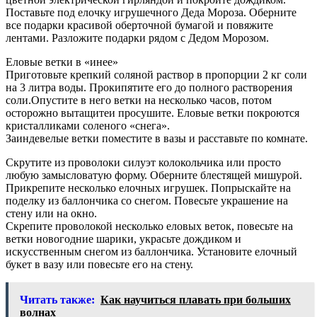
Поставьте под елочку игрушечного Деда Мороза. Оберните
все подарки красивой оберточной бумагой и повяжите
лентами. Разложите подарки рядом с Дедом Морозом.
Еловые ветки в «инее»
Приготовьте крепкий соляной раствор в пропорции 2 кг соли
на 3 литра воды. Прокипятите его до полного растворения
соли.Опустите в него ветки на несколько часов, потом
осторожно вытащитеи просушите. Еловые ветки покроются
кристалликами соленого «снега».
Заиндевелые ветки поместите в вазы и расставьте по комнате.
Скрутите из проволоки силуэт колокольчика или просто
любую замысловатую форму. Оберните блестящей мишурой.
Прикрепите несколько елочных игрушек. Попрыскайте на
поделку из баллончика со снегом. Повесьте украшение на
стену или на окно.
Скрепите проволокой несколько еловых веток, повесьте на
ветки новогодние шарики, украсьте дождиком и
искусственным снегом из баллончика. Установите елочный
букет в вазу или повесьте его на стену.
Читать также:
Как научиться плавать при больших
волнах