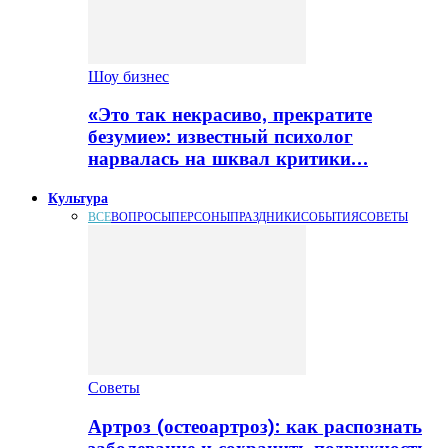
Шоу бизнес
«Это так некрасиво, прекратите
безумие»: известный психолог
нарвалась на шквал критики…
Культура
ВСЕ
ВОПРОСЫ
ПЕРСОНЫ
ПРАЗДНИКИ
СОБЫТИЯ
СОВЕТЫ
Советы
Артроз (остеоартроз): как распознать