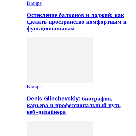
В мире
Остекление балконов и лоджий: как
сделать пространство комфортным и
функциональным
В мире
Denis Glinchevskiy: биография,
карьера и профессиональный путь
веб-дизайнера