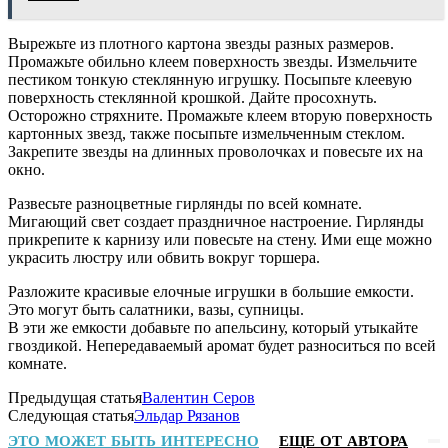
Вырежьте из плотного картона звезды разных размеров.
Промажьте обильно клеем поверхность звезды. Измельчите
пестиком тонкую стеклянную игрушку. Посыпьте клеевую
поверхность стеклянной крошкой. Дайте просохнуть.
Осторожно стряхните. Промажьте клеем вторую поверхность
картонных звезд, также посыпьте измельченным стеклом.
Закрепите звезды на длинных проволочках и повесьте их на
окно.
Развесьте разноцветные гирлянды по всей комнате.
Мигающий свет создает праздничное настроение. Гирлянды
прикрепите к карнизу или повесьте на стену. Ими еще можно
украсить люстру или обвить вокруг торшера.
Разложите красивые елочные игрушки в большие емкости.
Это могут быть салатники, вазы, супницы.
В эти же емкости добавьте по апельсину, который утыкайте
гвоздикой. Непередаваемый аромат будет разноситься по всей
комнате.
Предыдущая статья
Валентин Серов
Следующая статья
Эльдар Рязанов
ЭТО МОЖЕТ БЫТЬ ИНТЕРЕСНО
ЕЩЕ ОТ АВТОРА