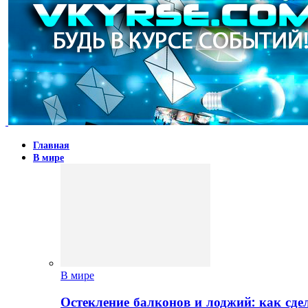
Главная
В мире
В мире
Остекление балконов и лоджий: как сд