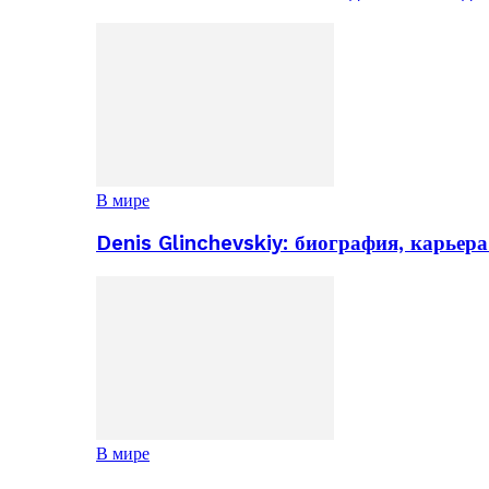
В мире
Denis Glinchevskiy: биография, карьер
В мире