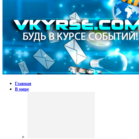
Главная
В мире