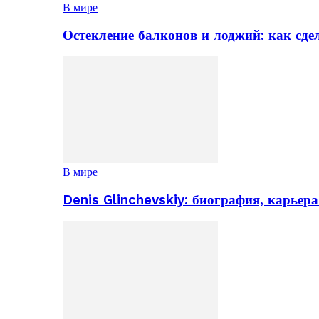
В мире
Остекление балконов и лоджий: как сд
В мире
Denis Glinchevskiy: биография, карьер