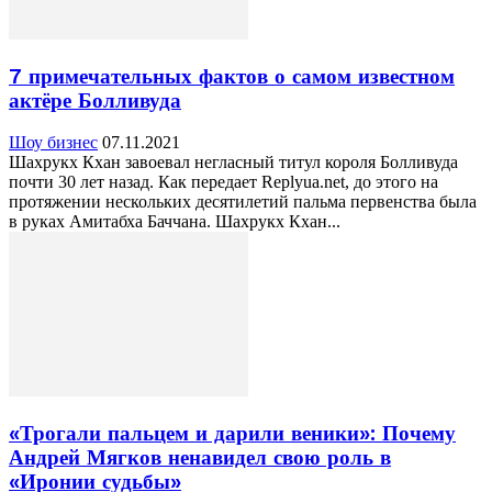
7 примечательных фактов о самом известном
актёре Болливуда
Шоу бизнес
07.11.2021
Шахрукх Кхан завоевал негласный титул короля Болливуда
почти 30 лет назад. Как передает Replyua.net, до этого на
протяжении нескольких десятилетий пальма первенства была
в руках Амитабха Баччана. Шахрукх Кхан...
«Трогали пальцем и дарили веники»: Почему
Андрей Мягков ненавидел свою роль в
«Иронии судьбы»