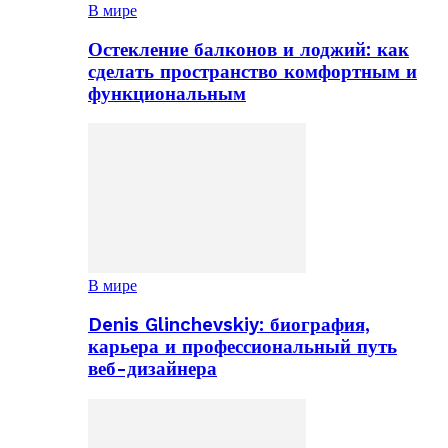
В мире
Остекление балконов и лоджий: как
сделать пространство комфортным и
функциональным
В мире
Denis Glinchevskiy: биография,
карьера и профессиональный путь
веб-дизайнера