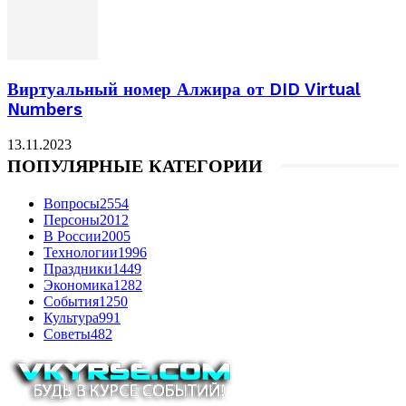
Виртуальный номер Алжира от DID Virtual
Numbers
13.11.2023
ПОПУЛЯРНЫЕ КАТЕГОРИИ
Вопросы
2554
Персоны
2012
В России
2005
Технологии
1996
Праздники
1449
Экономика
1282
События
1250
Культура
991
Советы
482