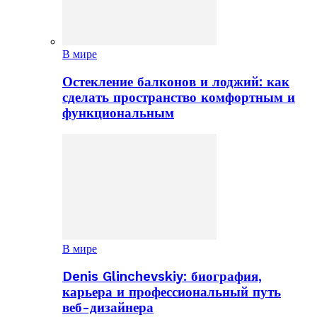
В мире
Остекление балконов и лоджий: как
сделать пространство комфортным и
функциональным
В мире
Denis Glinchevskiy: биография,
карьера и профессиональный путь
веб-дизайнера