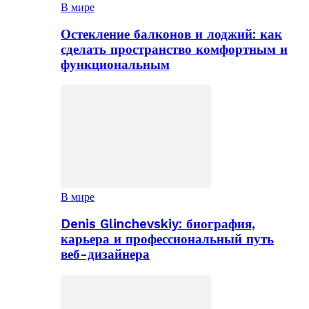
В мире
Остекление балконов и лоджий: как
сделать пространство комфортным и
функциональным
В мире
Denis Glinchevskiy: биография,
карьера и профессиональный путь
веб-дизайнера