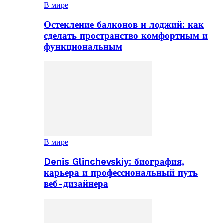
В мире
Остекление балконов и лоджий: как
сделать пространство комфортным и
функциональным
В мире
Denis Glinchevskiy: биография,
карьера и профессиональный путь
веб-дизайнера