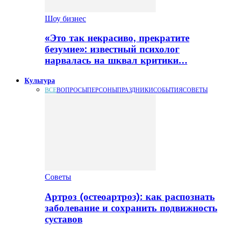
Шоу бизнес
«Это так некрасиво, прекратите
безумие»: известный психолог
нарвалась на шквал критики…
Культура
ВСЕ
ВОПРОСЫ
ПЕРСОНЫ
ПРАЗДНИКИ
СОБЫТИЯ
СОВЕТЫ
Советы
Артроз (остеоартроз): как распознать
заболевание и сохранить подвижность
суставов