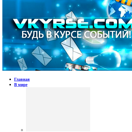
Главная
В мире