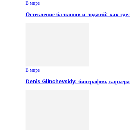
В мире
Остекление балконов и лоджий: как сд
В мире
Denis Glinchevskiy: биография, карьер